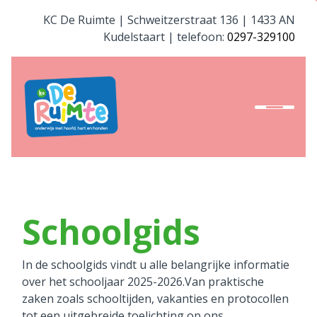
KC De Ruimte | Schweitzerstraat 136 | 1433 AN
Kudelstaart | telefoon:
0297-329100
Home
Onze school
Team
Ouders
Schoolgids
Activiteiten
In de schoolgids vindt u alle belangrijke informatie
Vacature
over het schooljaar 2025-2026.Van praktische
zaken zoals schooltijden, vakanties en protocollen
Aanmelden
tot een uitgebreide toelichting op ons